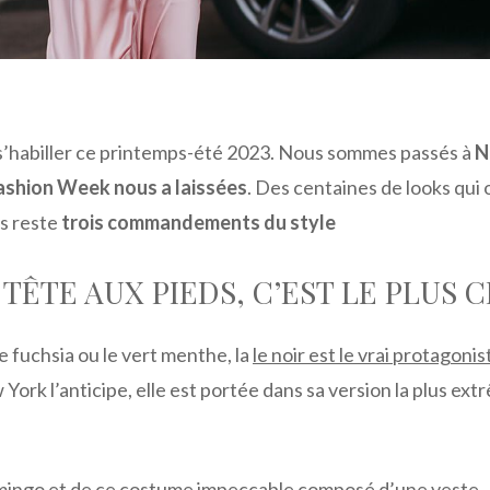
e s’habiller ce printemps-été 2023. Nous sommes passés à
N
ashion Week nous a laissées
. Des centaines de looks qui 
us reste
trois commandements du style
 TÊTE AUX PIEDS, C’EST LE PLUS 
 fuchsia ou le vert menthe, la
le noir est le vrai protagonis
York l’anticipe, elle est portée dans sa version la plus ext
mingo et de ce costume impeccable composé d’une veste