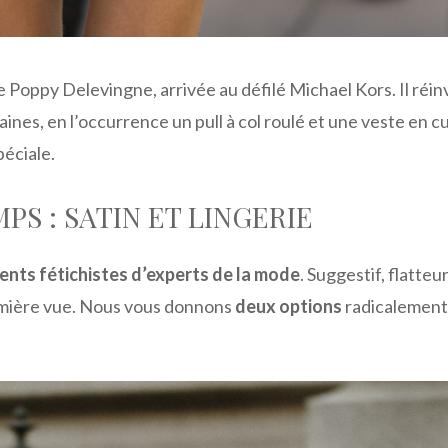
e Poppy Delevingne, arrivée au défilé Michael Kors. Il réi
ines, en l’occurrence un pull à col roulé et une veste en cu
péciale.
PS : SATIN ET LINGERIE
nts fétichistes d’experts de la mode
. Suggestif, flatteur
remière vue. Nous vous donnons
deux options
radicalement