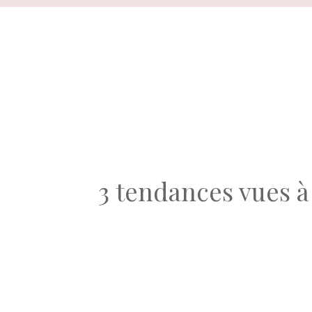
Aller
au
contenu
3 tendances vues à