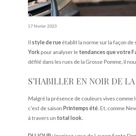
17 février 2023
Il
style de rue
établit la norme sur la façon d
York
pour analyser le
tendances que votre F
défilé dans les rues de la Grosse Pomme, il no
S’HABILLER EN NOIR DE LA
Malgré la présence de couleurs vives comme le
c’est de saison
Printemps été
. Et, comme New 
à travers un
total look.
DU JOUR :
Inspirez-vous de Lauren Santo Do