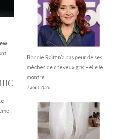
ew
ont
Bonnie Raitt n'a pas peur de ses
mèches de cheveux gris – elle le
montre
CHIC
7 août 2026
te
rême :