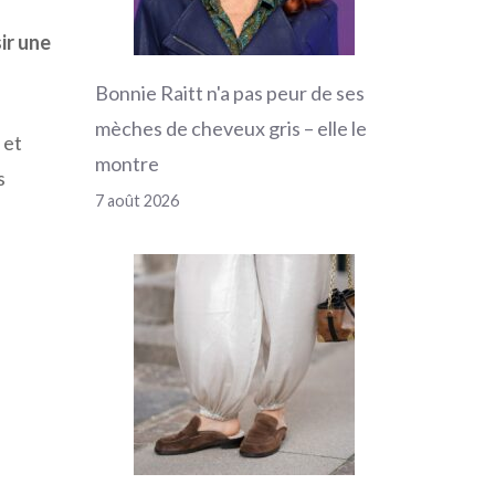
ir une
Bonnie Raitt n'a pas peur de ses
mèches de cheveux gris – elle le
 et
montre
s
7 août 2026