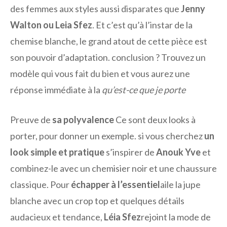
des femmes aux styles aussi disparates que
Jenny
Walton ou Leia Sfez
. Et c’est qu’à l’instar de la
chemise blanche, le grand atout de cette pièce est
son pouvoir d’adaptation. conclusion ? Trouvez un
modèle qui vous fait du bien et vous aurez une
réponse immédiate à la
qu’est-ce que je porte
Preuve de
sa polyvalence
Ce sont deux looks à
porter, pour donner un exemple. si vous cherchez
un
look simple et pratique
s’inspirer de
Anouk Yve
et
combinez-le avec un chemisier noir et une chaussure
classique. Pour
échapper à l’essentiel
aile la jupe
blanche avec un crop top et quelques détails
audacieux et tendance,
Léia Sfez
rejoint la mode de