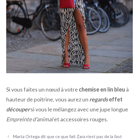
Si vous faites un nœud à votre
chemise en lin bleu
à
hauteur de poitrine, vous aurez un
regards
effet
découper
si vous le mélangez avec une jupe longue
Empreinte d’animal
et accessoires rouges.
Marta Ortega dit que ce que fait Zara n’est pas de la fast