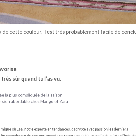
a
de cette couleur, il est très probablement facile de concl
avorise
.
t
très sûr quand tu l’as vu
.
ée la plus compliquée de la saison
version abordable chez Mango et Zara
ique où Léa, notre experte en tendances, décrypte avec passion les derniers
n connaisseur du secteur, apporte un regard analytique sur l'actualité de l'industr