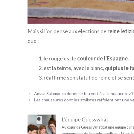
Mais si l’on pense aux élections de
reine letizi
que :
le rouge est le
couleur de l’Espagne
.
est la teinte, avec le blanc, qui
plus le f
réaffirme son statut de reine et se sen
Amaia Salamanca donne le feu vert à la tendance invit
Les chaussures dont les stylistes raffolent ont une 
L'équipe Guesswhat
Au cœur de Guess What bat une équipe dynam
mouvements de la mode, tandis que Marc, le fi