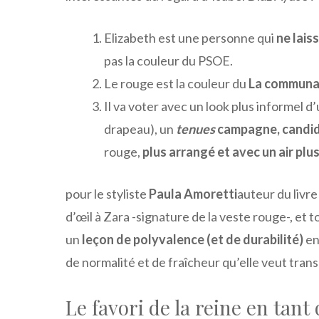
Elizabeth est une personne qui
ne lais
pas la couleur du PSOE.
Le rouge est la couleur du
La communa
Il va voter avec un look plus informel d’
drapeau), un
tenues
campagne, candi
rouge,
plus arrangé et avec un air plu
pour le styliste
Paula Amoretti
auteur du livre 
d’œil à Zara -signature de la veste rouge-, et
un
leçon de polyvalence (et de durabilité)
en
de normalité et de fraîcheur qu’elle veut trans
Le favori de la reine en tan