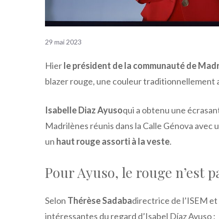
29 mai 2023
Hier
le président de la communauté de Madr
blazer rouge, une couleur traditionnellement 
Isabelle Diaz Ayuso
qui a obtenu une écrasant
Madrilènes réunis dans la Calle Génova avec un
un
haut rouge assorti à la veste
.
Pour Ayuso, le rouge n’est p
Selon
Thérèse Sadaba
directrice de l’ISEM et
intéressantes du regard d’Isabel Díaz Ayuso :