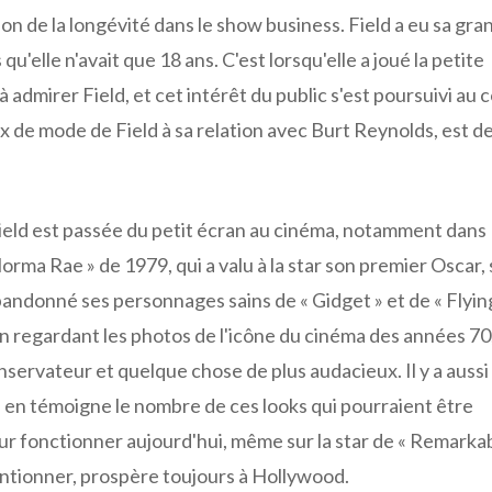
tion de la longévité dans le show business. Field a eu sa gra
u'elle n'avait que 18 ans. C'est lorsqu'elle a joué la petite
 admirer Field, et cet intérêt du public s'est poursuivi au 
ix de mode de Field à sa relation avec Burt Reynolds, est 
Field est passée du petit écran au cinéma, notamment dans
orma Rae » de 1979, qui a valu à la star son premier Oscar,
bandonné ses personnages sains de « Gidget » et de « Flyin
n regardant les photos de l'icône du cinéma des années 70
onservateur et quelque chose de plus audacieux. Il y a aussi
 en témoigne le nombre de ces looks qui pourraient être
ur fonctionner aujourd'hui, même sur la star de « Remarka
mentionner, prospère toujours à Hollywood.