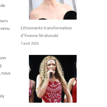
nde
cours
L'étonnante transformation
devenu
d'Yvonne Strahovski
7 août 2026
 son
g
, nous
bly