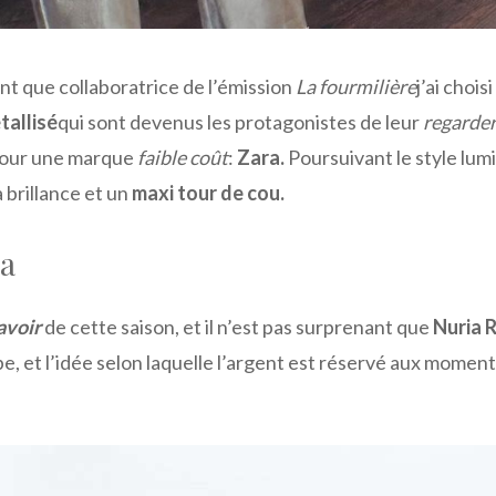
ant que collaboratrice de l’émission
La fourmilière
j’ai chois
tallisé
qui sont devenus les protagonistes de leur
regarde
 pour une marque
faible coût
:
Zara.
Poursuivant le style lum
 brillance et un
maxi tour de cou.
ra
avoir
de cette saison, et il n’est pas surprenant que
Nuria 
be, et l’idée selon laquelle l’argent est réservé aux momen