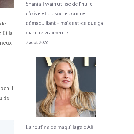
Shania Twain utilise de l'huile
d'olive et du sucre comme
démaquillant – mais est-ce que ça
i de
marche vraiment ?
r
. Et la
ineux
7 août 2026
Roca
Il
ts de
La routine de maquillage d'Ali