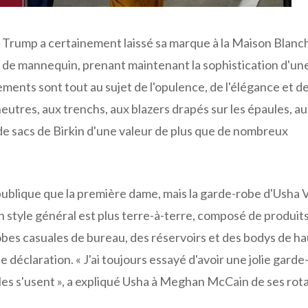
 Trump a certainement laissé sa marque à la Maison Blanch
s de mannequin, prenant maintenant la sophistication d'un
ments sont tout au sujet de l'opulence, de l'élégance et d
neutres, aux trenchs, aux blazers drapés sur les épaules, a
de sacs de Birkin d'une valeur de plus que de nombreux
 publique que la première dame, mais la garde-robe d'Usha
style général est plus terre-à-terre, composé de produit
bes casuales de bureau, des réservoirs et des bodys de h
 déclaration. « J'ai toujours essayé d'avoir une jolie gard
lles s'usent », a expliqué Usha à Meghan McCain de ses rota