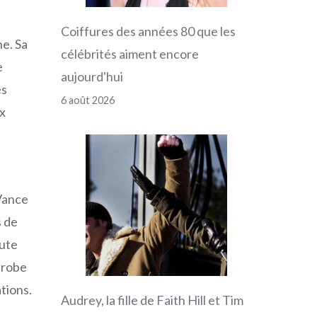
Coiffures des années 80 que les
e. Sa
célébrités aiment encore
e
aujourd'hui
es
6 août 2026
ux
 Vance
s de
aute
e-robe
tions.
Audrey, la fille de Faith Hill et Tim