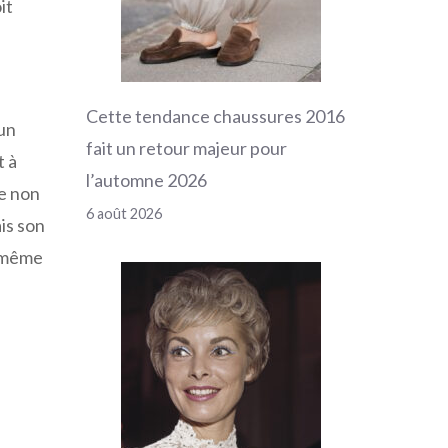
it
Cette tendance chaussures 2016
 un
fait un retour majeur pour
t à
l’automne 2026
te non
6 août 2026
ais son
s même