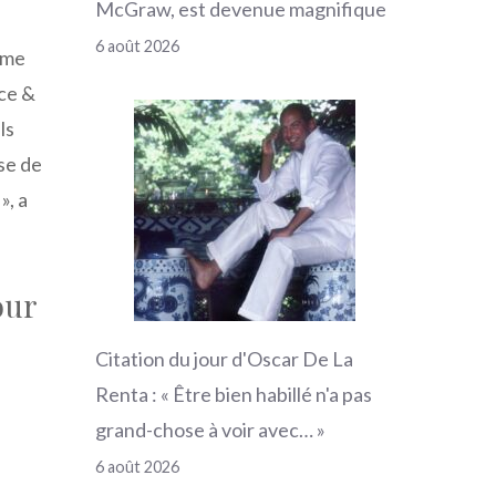
McGraw, est devenue magnifique
6 août 2026
mme
ce &
ls
se de
», a
our
Citation du jour d'Oscar De La
Renta : « Être bien habillé n'a pas
grand-chose à voir avec… »
6 août 2026