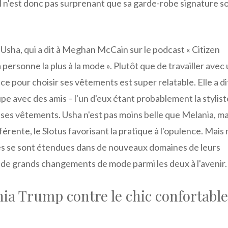
l n'est donc pas surprenant que sa garde-robe signature so
 Usha, qui a dit à Meghan McCain sur le podcast « Citizen
 personne la plus à la mode ». Plutôt que de travailler avec
e pour choisir ses vêtements est super relatable. Elle a di
pe avec des amis – l'un d'eux étant probablement la stylis
sir ses vêtements. Usha n'est pas moins belle que Melania, m
érente, le Slotus favorisant la pratique à l'opulence. Mai
es se sont étendues dans de nouveaux domaines de leurs
 de grands changements de mode parmi les deux à l'avenir.
ia Trump contre le chic confortable