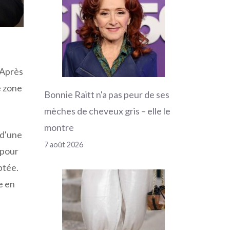
 Après
e zone
Bonnie Raitt n'a pas peur de ses
mèches de cheveux gris – elle le
montre
 d'une
7 août 2026
 pour
ptée.
e en