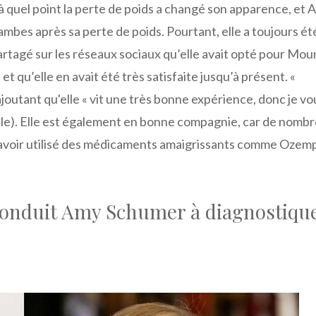
é à quel point la perte de poids a changé son apparence, et
mbes après sa perte de poids. Pourtant, elle a toujours ét
artagé sur les réseaux sociaux qu’elle avait opté pour Mou
t qu’elle en avait été très satisfaite jusqu’à présent. «
ajoutant qu'elle « vit une très bonne expérience, donc je vo
eople). Elle est également en bonne compagnie, car de nomb
 avoir utilisé des médicaments amaigrissants comme Ozemp
 conduit Amy Schumer à diagnostique