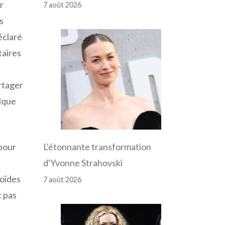
r
7 août 2026
s
éclaré
taires
rtager
elque
 pour
L'étonnante transformation
d'Yvonne Strahovski
roïdes
7 août 2026
t pas