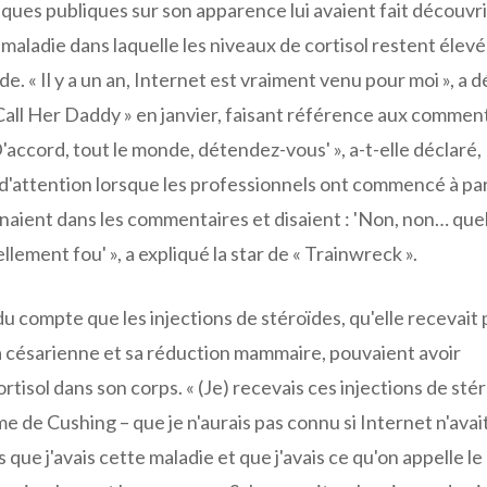
ques publiques sur son apparence lui avaient fait découvri
maladie dans laquelle les niveaux de cortisol restent élevé
 « Il y a un an, Internet est vraiment venu pour moi », a d
Call Her Daddy » en janvier, faisant référence aux commen
'D'accord, tout le monde, détendez-vous' », a-t-elle déclaré,
 d'attention lorsque les professionnels ont commencé à pa
enaient dans les commentaires et disaient : 'Non, non… qu
llement fou' », a expliqué la star de « Trainwreck ».
 compte que les injections de stéroïdes, qu'elle recevait
 sa césarienne et sa réduction mammaire, pouvaient avoir
isol dans son corps. « (Je) recevais ces injections de sté
 de Cushing – que je n'aurais pas connu si Internet n'avai
ris que j'avais cette maladie et que j'avais ce qu'on appelle le