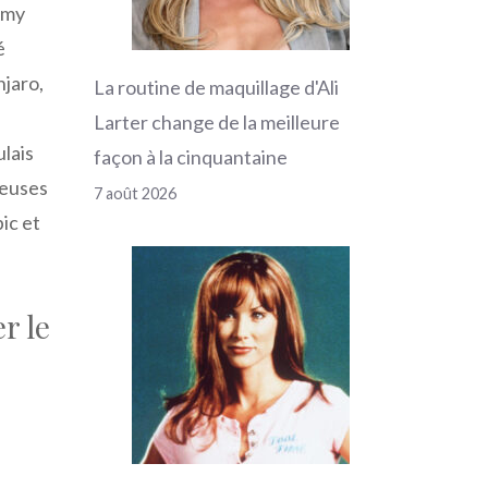
 Amy
é
njaro,
La routine de maquillage d'Ali
Larter change de la meilleure
ulais
façon à la cinquantaine
reuses
7 août 2026
ic et
r le