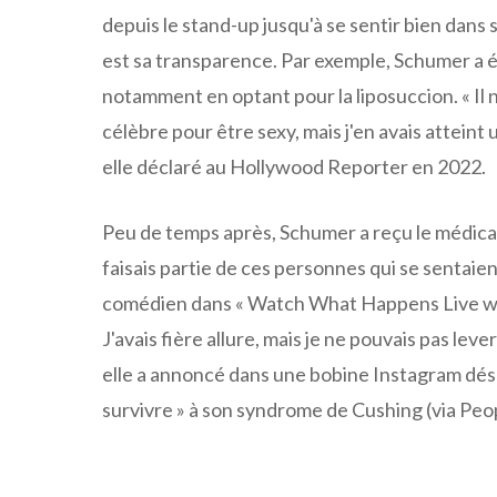
depuis le stand-up jusqu'à se sentir bien dans 
est sa transparence. Par exemple, Schumer a ét
notamment en optant pour la liposuccion. « Il ne
célèbre pour être sexy, mais j'en avais atteint 
elle déclaré au Hollywood Reporter en 2022.
Peu de temps après, Schumer a reçu le médicam
faisais partie de ces personnes qui se sentaien
comédien dans « Watch What Happens Live with 
J'avais fière allure, mais je ne pouvais pas leve
elle a annoncé dans une bobine Instagram désor
survivre » à son syndrome de Cushing (via Peop