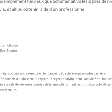
es simplement heureux que Schumer ait vu les signes de n
ie, et ait pu obtenir l'aide d'un professionnel.
olden Globes
 Erin Napier
ique où Léa, notre experte en tendances, décrypte avec passion les derniers
n connaisseur du secteur, apporte un regard analytique sur l'actualité de l'industr
e créatif derrière nos conseils stylistiques, ils forment un trio inséparable, déter
 nos lecteurs.