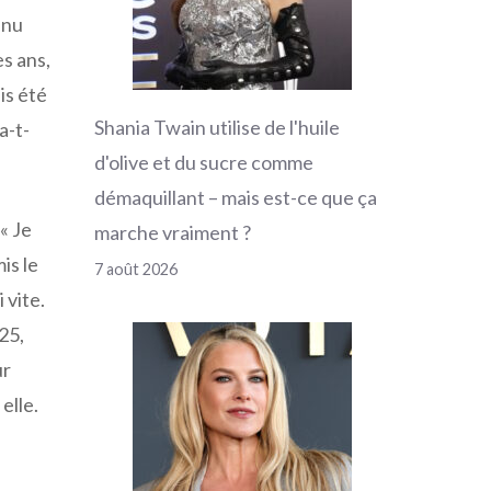
nnu
es ans,
is été
Shania Twain utilise de l'huile
a-t-
d'olive et du sucre comme
démaquillant – mais est-ce que ça
« Je
marche vraiment ?
is le
7 août 2026
 vite.
025,
ur
elle.