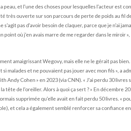
sa peau, et l'une des choses pour lesquelles l'acteur est co
é très ouverte sur son parcours de perte de poids au fil d
 s'agit pas d'avoir besoin de claquer, parce que je n'ai jama
un point où j'en avais marre de me regarder dans le miroir », 
ent amaigrissant Wegovy, mais elle ne le gérait pas bien. 
t si malades et ne pouvaient pas jouer avec mon fils », a adm
Andy Cohen » en 2023 (via CNN). « J'ai perdu 30 livres si
r la tête de l'oreiller. Alors à quoi ça sert ? » En décembre 2
mais supprimée qu'elle avait en fait perdu 50 livres. « po
le), et cela a également semblé renforcer sa confiance en 