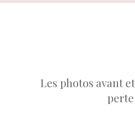
Aller
au
contenu
Les photos avant e
perte