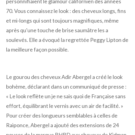
personnifiaient le glamour californien des années
70. Vous connaissez le look : des cheveux longs, fins
et mi-longs qui sont toujours magnifiques, même
après qu'une touche de brise saumâtre les a
soulevés. Elle a évoqué la regrettée Peggy Lipton de
la meilleure façon possible.
Le gourou des cheveux Adir Abergel a créé le look
bohème, déclarant dans un communiqué de presse :
« Le look reflète un je ne sais quoi de Française sans
effort, équilibrant le vernis avec un air de facilité. »
Pour créer des longueurs semblables à celles de
Raiponce, Abergel a ajouté des extensions de 24
pouces de la marque BHBD aux cheveux de Kidman.