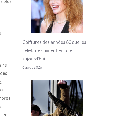
s plus
e
Coiffures des années 80 que les
célébrités aiment encore
aujourd'hui
aire
6 août 2026
 des
,
ks
mbres
s
. Des