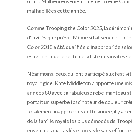
offrir. Malheureusement, même la reine Camilla
mal habillées cette année.
Comme Trooping the Color 2025, la cérémonie d
d'invités que prévu. Même si l'absence du pr
Color 2018 a été qualifiée d'inappropriée selo
espérions que le reste de la liste des invités 
Néanmoins, ceux qui ont participé aux festivit
royal rigide. Kate Middleton a apporté une mis
années 80 avec sa fabuleuse robe-manteau str
portait un superbe fascinateur de couleur crème
totalement inappropriés cette année, il y a
de la famille royale les plus démodés de Troop
ensembles mal stylés et un style sans effort, 