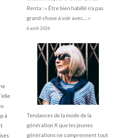
Renta : « Être bien habillé n'a pas
grand-chose à voir avec… »
6 août 2026
une
’elle
eu
Tendances de la mode de la
p à
génération X que les jeunes
et
générations ne comprennent tout
aises