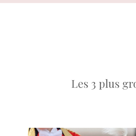
Aller
au
contenu
Les 3 plus g