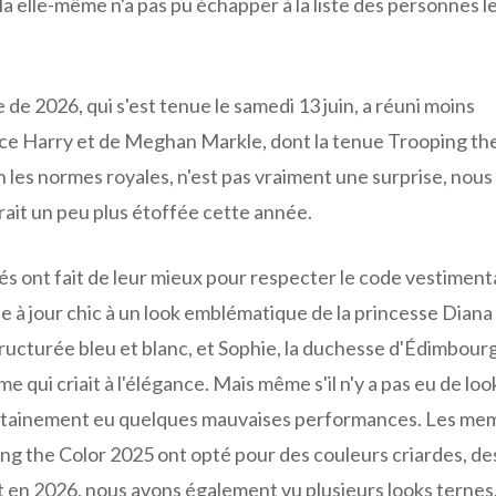
 elle-même n'a pas pu échapper à la liste des personnes le
e 2026, qui s'est tenue le samedi 13 juin, a réuni moins
ince Harry et de Meghan Markle, dont la tenue Trooping th
n les normes royales, n'est pas vraiment une surprise, nous
serait un peu plus étoffée cette année.
és ont fait de leur mieux pour respecter le code vestiment
e à jour chic à un look emblématique de la princesse Diana
ucturée bleu et blanc, et Sophie, la duchesse d'Édimbourg
 qui criait à l'élégance. Mais même s'il n'y a pas eu de loo
 certainement eu quelques mauvaises performances. Les me
ing the Color 2025 ont opté pour des couleurs criardes, de
et en 2026, nous avons également vu plusieurs looks ternes