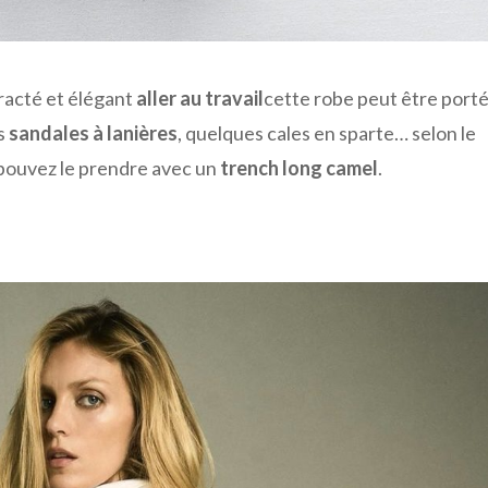
racté et élégant
aller au travail
cette robe peut être port
s
sandales à lanières
, quelques cales en sparte… selon le
s pouvez le prendre avec un
trench long camel
.