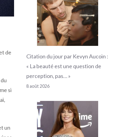
 et de
Citation du jour par Kevyn Aucoin :
« La beauté est une question de
perception, pas… »
n du
8 août 2026
me si
ai,
et un