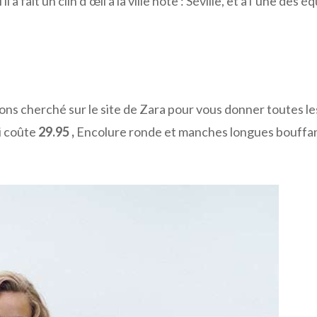
a fait un clin d’œil à la ville hôte : Séville, et à l’une des é
vons cherché sur le site de Zara pour vous donner toutes le
i coûte
29.95 ,
Encolure ronde et manches longues bouffa