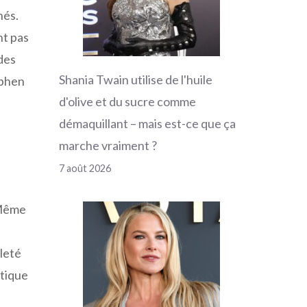
nés.
nt pas
 des
Shania Twain utilise de l'huile
ephen
d'olive et du sucre comme
démaquillant – mais est-ce que ça
marche vraiment ?
7 août 2026
 Même
lleté
atique