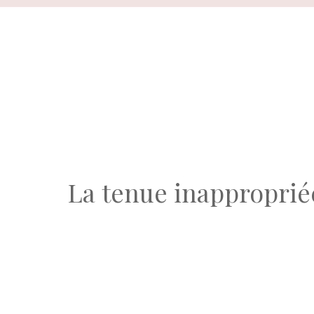
Aller
au
contenu
La tenue inapproprié