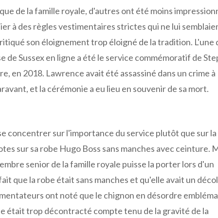
ue de la famille royale, d'autres ont été moins impression
r à des règles vestimentaires strictes qui ne lui semblaie
ritiqué son éloignement trop éloigné de la tradition. L'une
sse de Sussex en ligne a été le service commémoratif de St
rre, en 2018. Lawrence avait été assassiné dans un crime à
avant, et la cérémonie a eu lieu en souvenir de sa mort.
e concentrer sur l'importance du service plutôt que sur la
notes sur sa robe Hugo Boss sans manches avec ceinture.
mbre senior de la famille royale puisse la porter lors d'un
 fait que la robe était sans manches et qu'elle avait un déco
commentateurs ont noté que le chignon en désordre emblém
 était trop décontracté compte tenu de la gravité de la