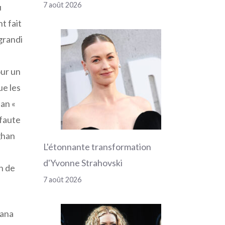
7 août 2026
u
t fait
 grandi
our un
ue les
an «
 faute
ghan
L'étonnante transformation
d'Yvonne Strahovski
on de
7 août 2026
iana