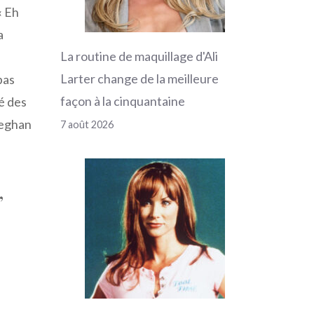
« Eh
a
La routine de maquillage d'Ali
Larter change de la meilleure
pas
façon à la cinquantaine
sé des
Meghan
7 août 2026
,