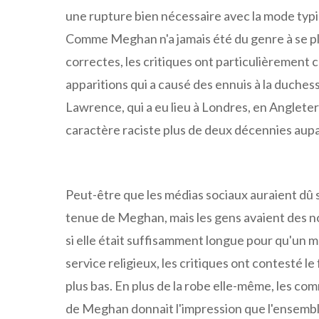
une rupture bien nécessaire avec la mode typiq
Comme Meghan n'a jamais été du genre à se plie
correctes, les critiques ont particulièrement c
apparitions qui a causé des ennuis à la duche
Lawrence, qui a eu lieu à Londres, en Anglete
caractère raciste plus de deux décennies aupar
Peut-être que les médias sociaux auraient dû s
tenue de Meghan, mais les gens avaient des 
si elle était suffisamment longue pour qu'un me
service religieux, les critiques ont contesté le
plus bas. En plus de la robe elle-même, les 
de Meghan donnait l'impression que l'ensemble