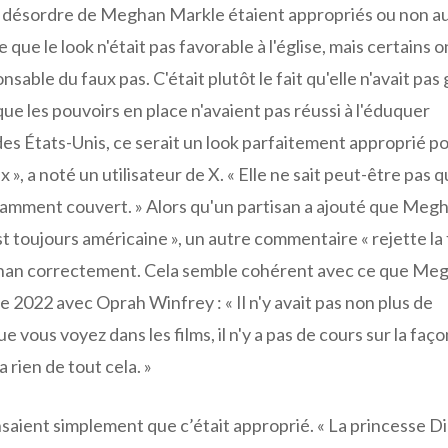
 en désordre de Meghan Markle étaient appropriés ou non a
que le look n'était pas favorable à l'église, mais certains on
able du faux pas. C'était plutôt le fait qu'elle n'avait pas
e les pouvoirs en place n'avaient pas réussi à l'éduquer
des États-Unis, ce serait un look parfaitement approprié p
, a noté un utilisateur de X. « Elle ne sait peut-être pas q
isamment couvert. » Alors qu'un partisan a ajouté que Megh
st toujours américaine », un autre commentaire « rejette la
ghan correctement. Cela semble cohérent avec ce que Me
e 2022 avec Oprah Winfrey : « Il n'y avait pas non plus de
 vous voyez dans les films, il n'y a pas de cours sur la faç
 a rien de tout cela. »
ensaient simplement que c’était approprié. « La princesse D