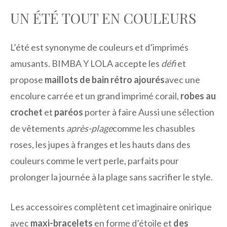
UN ÉTÉ TOUT EN COULEURS
L’été est synonyme de couleurs et d’imprimés
amusants. BIMBA Y LOLA accepte les
défi
et
propose
maillots de bain rétro ajourés
avec une
encolure carrée et un grand imprimé corail,
robes au
crochet
et
paréos
porter à faire Aussi une sélection
de vêtements
après-plage
comme les chasubles
roses, les jupes à franges et les hauts dans des
couleurs comme le vert perle, parfaits pour
prolonger la journée à la plage sans sacrifier le style.
Les accessoires complètent cet imaginaire onirique
avec
maxi-bracelets
en forme d’étoile et
des