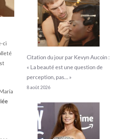
-ci
lleté
Citation du jour par Kevyn Aucoin :
st
« La beauté est une question de
perception, pas… »
8 août 2026
María
riée