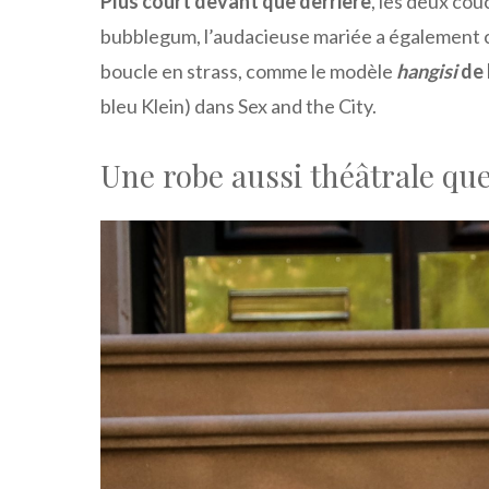
Plus court devant que derrière
, les deux cou
bubblegum, l’audacieuse mariée a également c
boucle en strass, comme le modèle
hangisi
de 
bleu Klein) dans Sex and the City.
Une robe aussi théâtrale qu