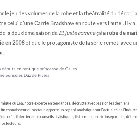
 le jeu des volumes de la robe et la théâtralité du décor, l
e celui d’une Carrie Bradshaw en route vers l’autel. Il y a
 de la deuxième saison de
Et juste comme ça
la robe de mar
ie en 2008
et que le protagoniste de la série remet, avec 
r.
s débuts en tant que princesse de Galles
mie Sonsoles Daz de Rivera
ique où Léa, notre experte en tendances, décrypte avec passion les derniers
n connaisseur du secteur, apporte un regard analytique sur l'actualité de l'industr
e créatif derrière nos conseils stylistiques, ils forment un trio inséparable, déter
 nos lecteurs.