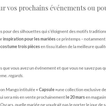
our vos prochains événements ou po
lus pour des silhouettes qui s’éloignent des motifs tradition
ur
inspiration pour les mariées
ce printemps – notamment
n
costume trois pièces
en tissu italien de la meilleure qualit
mais que vous avez un événement et que vous ne savez pas q
lème.
regards
.
tion Mango intitulée
« Capsule »
une collection exclusive d
ui sera mis en vente prochainement
le 20 mars
en magasin
 Oscars, quelle mariée ne voudrait pas le porter le jour de 