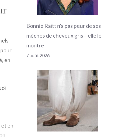
ur
Bonnie Raitt n'a pas peur de ses
mèches de cheveux gris – elle le
nels
montre
 pour
7 août 2026
é, en
uoi
e
 et en
son