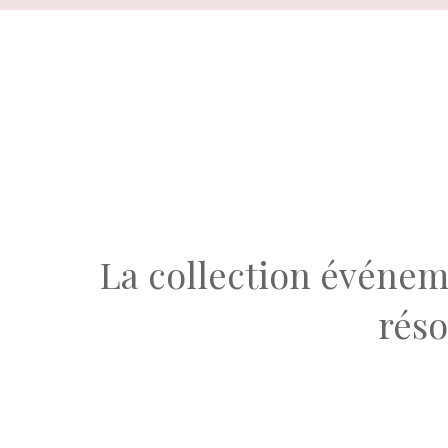
Aller
au
contenu
La collection événem
rés