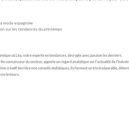
r la mode espagnole
çon sur les tendances du printemps
ique où Léa, notre experte en tendances, décrypte avec passion les derniers
n connaisseur du secteur, apporte un regard analytique sur l'actualité de l'industr
e créatif derrière nos conseils stylistiques, ils forment un trio inséparable, déter
 nos lecteurs.