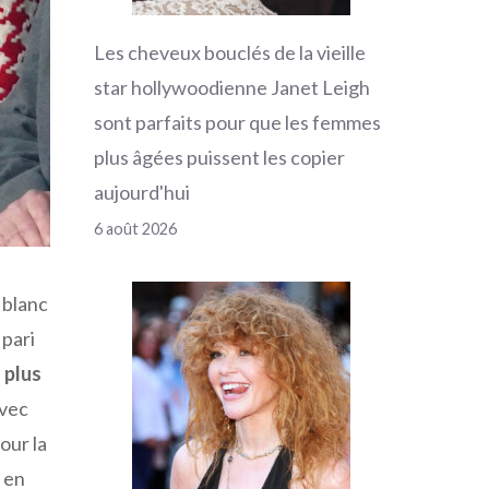
Les cheveux bouclés de la vieille
star hollywoodienne Janet Leigh
sont parfaits pour que les femmes
plus âgées puissent les copier
aujourd'hui
6 août 2026
 blanc
 pari
e
plus
avec
our la
 en