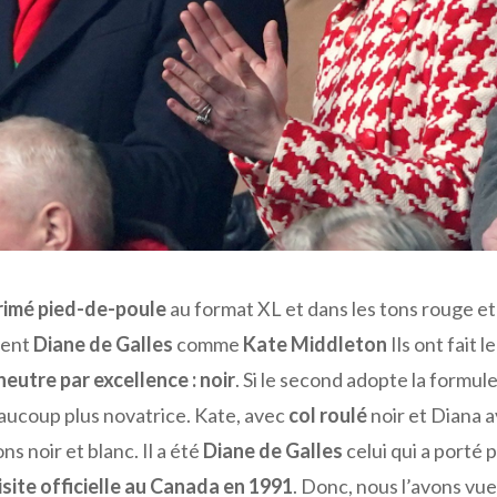
rimé pied-de-poule
au format XL et dans les tons rouge et
ment
Diane de Galles
comme
Kate Middleton
Ils ont fait le
neutre par excellence : noir
. Si le second adopte la formul
eaucoup plus novatrice. Kate, avec
col roulé
noir et Diana 
s noir et blanc. Il a été
Diane de Galles
celui qui a porté p
isite officielle au Canada en 1991
. Donc, nous l’avons vue