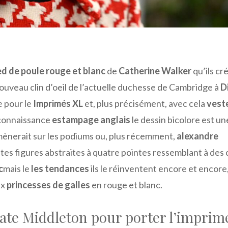
d de poule rouge et blanc
de
Catherine Walker
qu’ils cr
ouveau clin d’oeil de l’actuelle duchesse de Cambridge à
D
e pour le
Imprimés XL
et, plus précisément, avec cela
vest
a connaissance
estampage anglais
le dessin bicolore est un
ènerait sur les podiums ou, plus récemment,
alexandre
tites figures abstraites à quatre pointes ressemblant à des 
c
mais le
les tendances
ils le réinventent encore et encore
ux
princesses de galles
en rouge et blanc.
Kate Middleton pour porter l’imprim