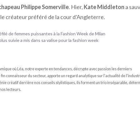
chapeau Philippe Somerville
. Hier,
Kate Middleton
a sau
le créateur préféré de la cour d’Angleterre.
filé de femmes puissantes à la Fashion Week de Milan
lus suivie a mis dans sa valise pour la fashion week
ique où Léa, notre experte en tendances, décrypte avec passion les derniers
n connaisseur du secteur, apporte un regard analytique sur l'actualité de l'industr
e créatif derrière nos conseils stylistiques, ils forment un trio inséparable, déter
 nos lecteurs.