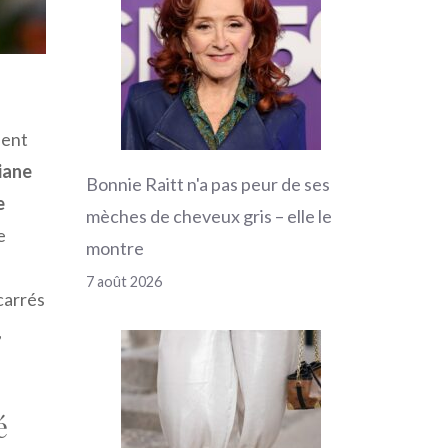
éent
iane
Bonnie Raitt n'a pas peur de ses
e
mèches de cheveux gris – elle le
e
montre
7 août 2026
carrés
,
é