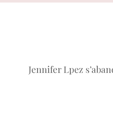
Aller
au
contenu
Jennifer Lpez s’aban