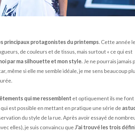
les principaux protagonistes du printemps
. Cette année l
gueurs, de couleurs et de tissus, mais surtout « ce qui est
oi par ma silhouette et mon style.
Je ne pourrais jamais 
 car, même si elle me semble idéale, je me sens beaucoup pl
purée.
vêtements qui me ressemblent
et optiquement ils me font
ui est possible en mettant en pratique une série de
astu
bservation du style de la rue. Après avoir essayé de nombre
vec elles), je suis convaincu que
J'ai trouvé les trois défini