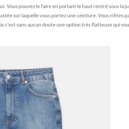
eur. Vous pouvez le faire en portant le haut rentré sous la j
justée sur laquelle vous portez une ceinture. Vous n'êtes p
ais c'est sans aucun doute une option très flatteuse qui vo