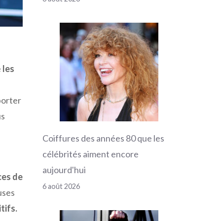
e
les
porter
us
Coiffures des années 80 que les
célébrités aiment encore
aujourd'hui
ces de
6 août 2026
uses
tifs.