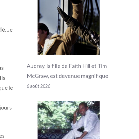
de.
Je
Audrey, la fille de Faith Hill et Tim
us
McGraw, est devenue magnifique
Ils
6 août 2026
que le
ujours
es