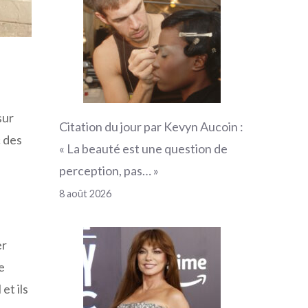
sur
Citation du jour par Kevyn Aucoin :
 des
« La beauté est une question de
perception, pas… »
8 août 2026
er
e
et ils