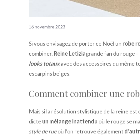
16 novembre 2023
Si vous envisagez de porter ce Noël un
robe r
combiner.
Reine Letizia
grande fan du rouge – d
looks totaux
avec des accessoires du même to
escarpins beiges.
Comment combiner une robe
Mais si la résolution stylistique de la reine e
dicte
un mélange inattendu
où le rouge se mar
style de rue
où l’on retrouve également
d’aut