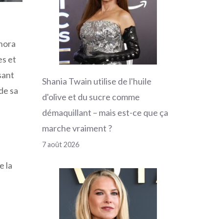
onora
es et
sant
Shania Twain utilise de l'huile
de sa
d'olive et du sucre comme
démaquillant – mais est-ce que ça
marche vraiment ?
7 août 2026
e la