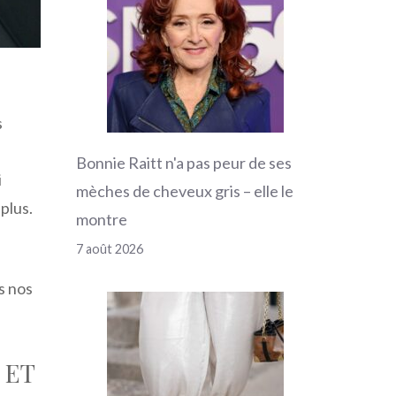
s
Bonnie Raitt n'a pas peur de ses
i
mèches de cheveux gris – elle le
 plus.
montre
7 août 2026
s nos
 ET